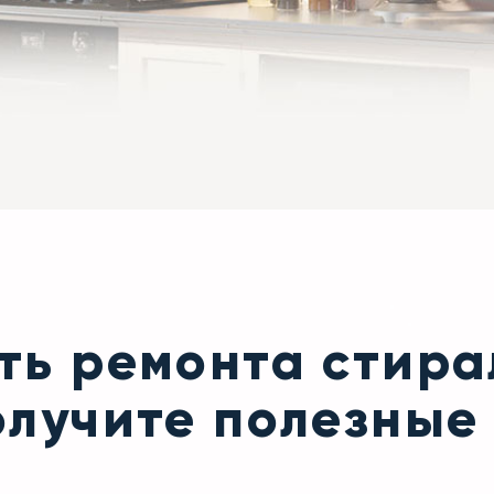
сть ремонта стир
олучите полезные