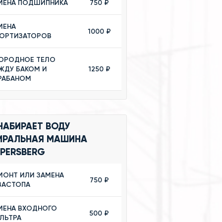
МЕНА ПОДШИПНИКА
750 ₽
МЕНА
1000 ₽
ОРТИЗАТОРОВ
ОРОДНОЕ ТЕЛО
ЖДУ БАКОМ И
1250 ₽
РАБАНОМ
НАБИРАЕТ ВОДУ
ИРАЛЬНАЯ МАШИНА
PPERSBERG
МОНТ ИЛИ ЗАМЕНА
750 ₽
ВАСТОПА
МЕНА ВХОДНОГО
500 ₽
ЛЬТРА